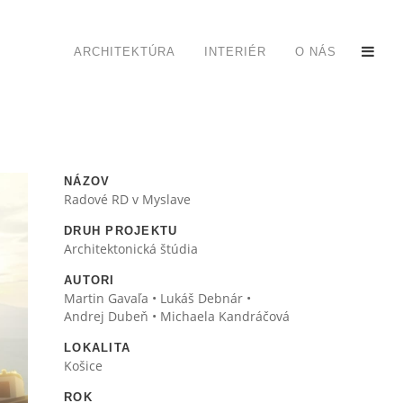
ARCHITEKTÚRA
INTERIÉR
O NÁS
NÁZOV
Radové RD v Myslave
DRUH PROJEKTU
Architektonická štúdia
AUTORI
Martin Gavaľa • Lukáš Debnár •
Andrej Dubeň • Michaela Kandráčová
LOKALITA
Košice
ROK